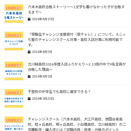
六本木高校合格ストーリー～1文字も書けなかった子が合格す
るまで～
2026年4月15日
「受験生チャレンジ支援貸付（受チャレ）」について。えこっ
ち塾のチャレンジスクール対策・高校入試対策に利用可能で
す。
2026年4月5日
立川緑高校2026年度入試ふりかえり～2.13倍の中で9名全員が
合格した理由～
2026年4月1日
不登校の中学生でも高校に進学できる？
2026年3月25日
チャレンジスクール（六本木高校、大江戸高校、世田谷泉高
校、稔ヶ丘高校、桐ヶ丘高校、小台橋高校、立川緑高校）の二
学期転学・編入学とは？試験内容・倍率・合格のポイント