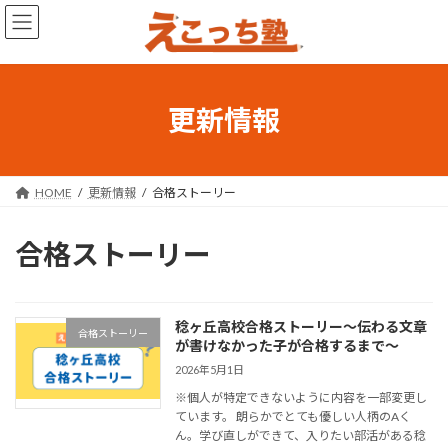
コ
ナ
ン
ビ
テ
ゲ
ン
ー
ツ
シ
へ
ョ
更新情報
ス
ン
キ
に
ッ
移
プ
動
HOME
更新情報
合格ストーリー
合格ストーリー
稔ヶ丘高校合格ストーリー～伝わる文章
合格ストーリー
が書けなかった子が合格するまで～
2026年5月1日
※個人が特定できないように内容を一部変更し
ています。 朗らかでとても優しい人柄のAく
ん。学び直しができて、入りたい部活がある稔