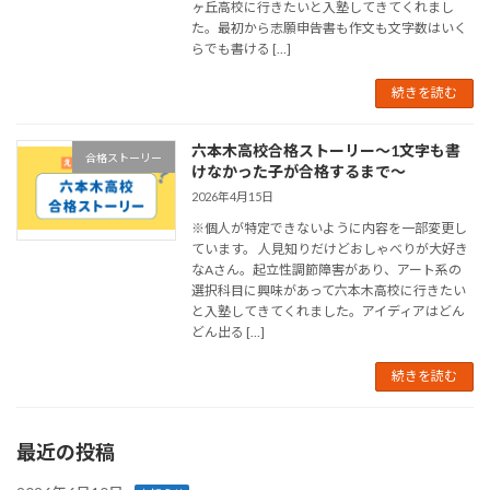
ヶ丘高校に行きたいと入塾してきてくれまし
た。最初から志願申告書も作文も文字数はいく
らでも書ける […]
続きを読む
六本木高校合格ストーリー～1文字も書
合格ストーリー
けなかった子が合格するまで～
2026年4月15日
※個人が特定できないように内容を一部変更し
ています。 人見知りだけどおしゃべりが大好き
なAさん。起立性調節障害があり、アート系の
選択科目に興味があって六本木高校に行きたい
と入塾してきてくれました。アイディアはどん
どん出る […]
続きを読む
最近の投稿