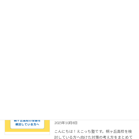
まとめたの […]
続きを読む
小台橋高校の受験を検討している方へ～
お知らせ
チャレンジスクール対策～
2025年10月12日
こんにちは！えこっち塾です。小台橋高校を検
討している方へ向けた対策の考え方をまとめて
いきます。 小台橋高校とは 東京都足立区にある
都立高校（チャレンジスクール）で、最寄り駅
は都電荒川線小台駅・日暮里舎人ライナー足立
小台駅 […]
続きを読む
桐ヶ丘高校の受験を検討している方へ～
お知らせ
チャレンジスクール対策～
2025年10月8日
こんにちは！えこっち塾です。桐ヶ丘高校を検
討している方へ向けた対策の考え方をまとめて