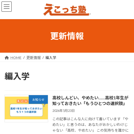
コ
ナ
ン
ビ
テ
ゲ
ン
ー
ツ
シ
へ
ョ
更新情報
ス
ン
キ
に
ッ
移
プ
動
HOME
更新情報
編入学
編入学
高校しんどい、やめたい……高校1年生が
お知らせ
知っておきたい「もうひとつの選択肢」
2026年5月23日
この記事はこんな人に向けて書いています 「や
めたい」と思うのは、あなたがおかしいわけじ
ゃない 「高校、やめたい」 この気持ちを誰かに