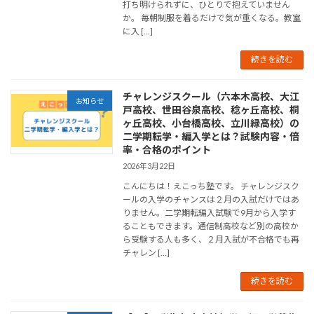
打ち明けられずに、ひとりで抱えていません
か。 毎朝制服を着るだけで気が重くなる。教室
に入 […]
続きを読む
チャレンジスクール（六本木高校、大江
お知らせ
戸高校、世田谷泉高校、稔ヶ丘高校、桐
ヶ丘高校、小台橋高校、立川緑高校）の
二学期転学・編入学とは？試験内容・倍
率・合格のポイント
2026年3月22日
こんにちは！えこっち塾です。 チャレンジスク
ールの入学のチャンスは２月の入試だけではあ
りません。二学期転編入試験で9月から入学す
ることもできます。通信制高校など別の高校か
ら受験する人も多く、２月入試が不合格でも再
チャレン […]
続きを読む