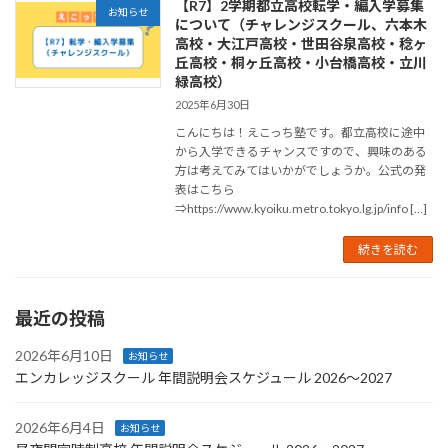
【R7】2学期都立高校転学・編入学募集
お知らせ
について（チャレンジスクール、六本木
高校・大江戸高校・世田谷泉高校・稔ヶ
丘高校・桐ヶ丘高校・小台橋高校・立川
緑高校）
2025年6月30日
こんにちは！えこっち塾です。都立高校に途中
から入学できるチャンスですので、興味のある
方は考えてみてはいかがでしょうか。公式の発
表はこちら
⇒https://www.kyoiku.metro.tokyo.lg.jp/info […]
続きを読む
最近の投稿
2026年6月10日
お知らせ
エンカレッジスクール 年間説明会スケジュール 2026〜2027
2026年6月4日
お知らせ