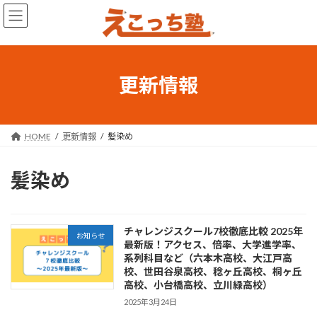
コ
ナ
ン
ビ
テ
ゲ
ン
ー
ツ
シ
へ
ョ
更新情報
ス
ン
キ
に
ッ
移
プ
動
HOME
更新情報
髪染め
髪染め
チャレンジスクール7校徹底比較 2025年
お知らせ
最新版！アクセス、倍率、大学進学率、
系列科目など（六本木高校、大江戸高
校、世田谷泉高校、稔ヶ丘高校、桐ヶ丘
高校、小台橋高校、立川緑高校）
2025年3月24日