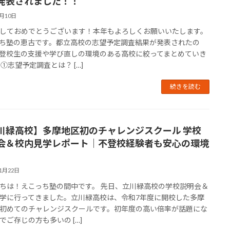
発表されました！！
1月10日
しておめでとうございます！本年もよろしくお願いいたします。
ち塾の恵古です。都立高校の志望予定調査結果が発表されたの
登校生の支援や学び直しの環境のある高校に絞ってまとめていき
 ①志望予定調査とは？ […]
続きを読む
川緑高校】多摩地区初のチャレンジスクール 学校
会＆校内見学レポート｜不登校経験者も安心の環境
11月22日
ちは！えこっち塾の間中です。 先日、立川緑高校の学校説明会＆
学に行ってきました。立川緑高校は、令和7年度に開校した多摩
初めてのチャレンジスクールです。初年度の高い倍率が話題にな
でご存じの方も多いの […]