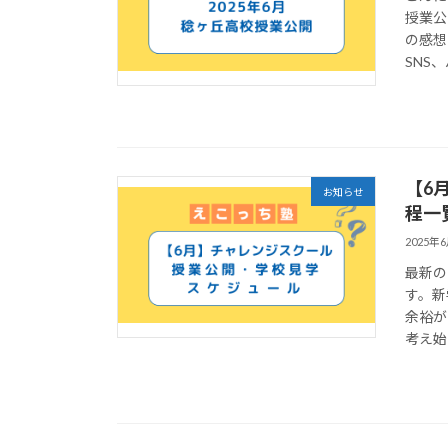
授業公
の感想
SNS
【6
お知らせ
程一
2025年
最新の
す。新
余裕が
考え始