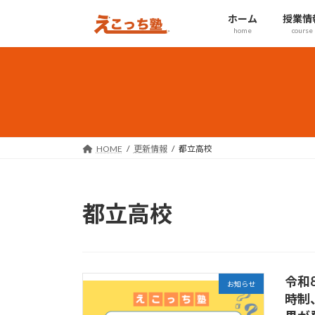
コ
ナ
ホーム
授業情
ン
ビ
home
course
テ
ゲ
ン
ー
ツ
シ
へ
ョ
ス
ン
キ
に
ッ
移
HOME
更新情報
都立高校
プ
動
都立高校
令和
お知らせ
時制