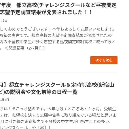
7年度 都立高校(チャレンジスクールなど昼夜間定
)志望予定調査結果が発表されました！！
1月8日
しておめでとうございます！本年もよろしくお願いいたします。
ち塾の恵古です。都立高校の志望予定調査結果が発表されたの
内の不登校中学生が多く志望する昼夜間定時制高校に絞ってまと
 ＜関連記事（2/7発 […]
続きを読む
2月】都立チャレンジスクール＆定時制高校(新宿山
ど)の説明会や文化祭等の日程一覧
12月1日
ちは！えこっち塾のです。今年も残すところあと１ヶ月。受験生
まは、志望校も決まり志願申告書に取り組んでいる頃だと思いま
先月に引き続き東京都内で不登校の中学生が目指すことの多い、
レンジスクール」や「昼 […]