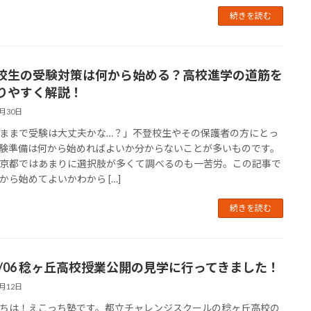
続きを読む
校生の受験対策は何から始める？高校進学の道筋を
りやすく解説！
8月30日
ままで受験は大丈夫かな…？」不登校生やその保護者の方にとっ
験準備は何から始めればよいか分からないことが多いものです。
京都ではあまりに選択肢が多くて調べるのも一苦労。この記事で
から始めてよいかわから […]
続きを読む
25/06 稔ヶ丘高校授業公開の見学に行ってきました！
6月12日
ちは！えこっち塾です。都立チャレンジスクールの稔ヶ丘高校の