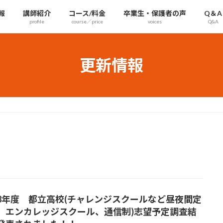
報
講師紹介
コース/料金
卒業生・保護者の声
Q＆A
profile
course／price
voices
Q&A
更新情報
8年度 都立高校(チャレンジスクールなど昼夜間定
、エンカレッジスクール、通信制)志望予定調査結