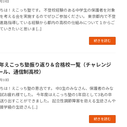
3月19日
ちは！えこっち塾です。 不登校経験のある中学生の保護者を対象
を考える会を実施するのでぜひご参加ください。 東京都内で不登
進路指導している経験から都内の高校の仕組みについて１からご
ていきたいと思いま […]
続きを読む
24年えこっち塾振り返り＆合格校一覧（チャレンジ
ール、通信制高校）
3月10日
ちは！えこっち塾の恵古です。 中3生のみなさん、保護者のみな
試お疲れ様でした。 今年度はえこっち塾の1年目として3名の卒
送り出すことができました。 起立性調節障害を抱える生徒さんや
援学級の生徒さん […]
続きを読む