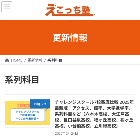
コ
ナ
ン
ビ
テ
ゲ
ン
ー
ツ
シ
へ
ョ
更新情報
ス
ン
キ
に
ッ
移
プ
動
HOME
更新情報
系列科目
系列科目
チャレンジスクール7校徹底比較 2025年
お知らせ
最新版！アクセス、倍率、大学進学率、
系列科目など（六本木高校、大江戸高
校、世田谷泉高校、稔ヶ丘高校、桐ヶ丘
高校、小台橋高校、立川緑高校）
2025年3月24日