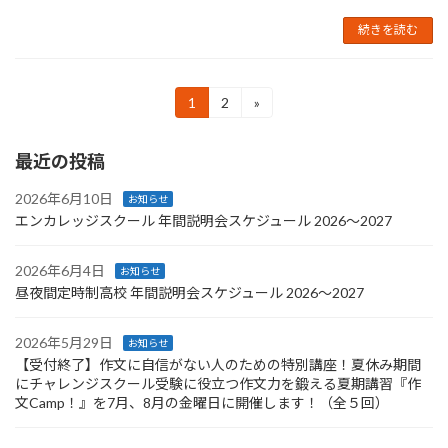
続きを読む
投
1
2
»
固
固
定
定
稿
ペ
ペ
最近の投稿
ー
ー
の
ジ
ジ
ペ
2026年6月10日
お知らせ
エンカレッジスクール 年間説明会スケジュール 2026〜2027
ー
ジ
2026年6月4日
お知らせ
昼夜間定時制高校 年間説明会スケジュール 2026〜2027
送
り
2026年5月29日
お知らせ
【受付終了】作文に自信がない人のための特別講座！夏休み期間
にチャレンジスクール受験に役立つ作文力を鍛える夏期講習『作
文Camp！』を7月、8月の金曜日に開催します！（全５回）