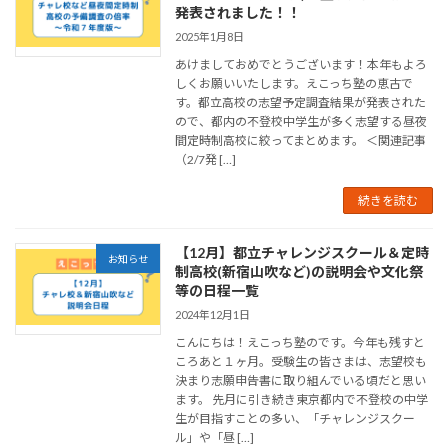
発表されました！！
2025年1月8日
あけましておめでとうございます！本年もよろ
しくお願いいたします。えこっち塾の恵古で
す。都立高校の志望予定調査結果が発表された
ので、都内の不登校中学生が多く志望する昼夜
間定時制高校に絞ってまとめます。 ＜関連記事
（2/7発 […]
続きを読む
【12月】都立チャレンジスクール＆定時
お知らせ
制高校(新宿山吹など)の説明会や文化祭
等の日程一覧
2024年12月1日
こんにちは！えこっち塾のです。今年も残すと
ころあと１ヶ月。受験生の皆さまは、志望校も
決まり志願申告書に取り組んでいる頃だと思い
ます。 先月に引き続き東京都内で不登校の中学
生が目指すことの多い、「チャレンジスクー
ル」や「昼 […]