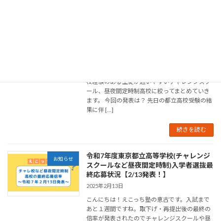
（【チャレンジスクール】世田谷泉高
校、小台橋高校、【昼夜間定時制高校】
一橋高校、浅草高校、荻窪高校、八王子
拓真高校、砂川高校）
2025年3月5日
こんにちは！えこっち塾の恵古です。都立高校
の二次募集の定員枠が発表になりました。不登
校経験のある生徒が通いやすいチャレンジスク
ール、昼夜間定時制高校に絞ってまとめていき
ます。 今回の発表は？ 先日の都立高校受験の結
果に伴 […]
続きを読む
令和7年度東京都立高等学校(チャレンジ
お知らせ
スクールなど昼夜間定時制)入学者選抜最
終応募状況【2/13発表！】
2025年2月13日
こんにちは！えこっち塾の恵古です。入試まで
あと１週間ですね。取下げ・再提出後の最終の
倍率が発表されたのでチャレンジスクールや昼