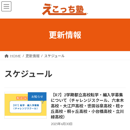
コ
ナ
ン
ビ
テ
ゲ
ン
ー
ツ
シ
へ
ョ
更新情報
ス
ン
キ
に
ッ
移
プ
動
HOME
更新情報
スケジュール
スケジュール
【R7】2学期都立高校転学・編入学募集
お知らせ
について（チャレンジスクール、六本木
高校・大江戸高校・世田谷泉高校・稔ヶ
丘高校・桐ヶ丘高校・小台橋高校・立川
緑高校）
2025年6月30日