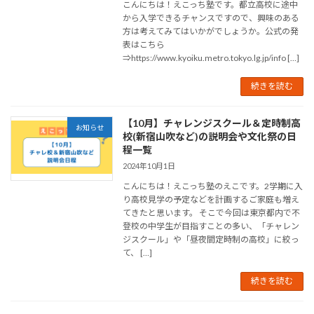
こんにちは！えこっち塾です。都立高校に途中
から入学できるチャンスですので、興味のある
方は考えてみてはいかがでしょうか。公式の発
表はこちら
⇒https://www.kyoiku.metro.tokyo.lg.jp/info […]
続きを読む
【10月】チャレンジスクール＆定時制高
お知らせ
校(新宿山吹など)の説明会や文化祭の日
程一覧
2024年10月1日
こんにちは！えこっち塾のえこです。2学期に入
り高校見学の予定などを計画するご家庭も増え
てきたと思います。 そこで今回は東京都内で不
登校の中学生が目指すことの多い、「チャレン
ジスクール」や「昼夜間定時制の高校」に絞っ
て、 […]
続きを読む